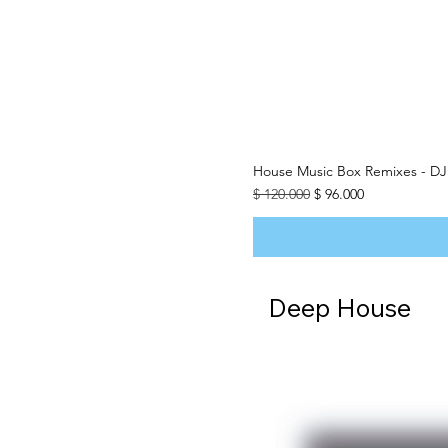
House Music Box Remixes - DJ
Precio
Precio de oferta
$ 120.000
$ 96.000
Deep House