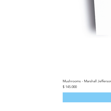
Mushrooms - Marshall Jeffers
Precio
$ 145.000