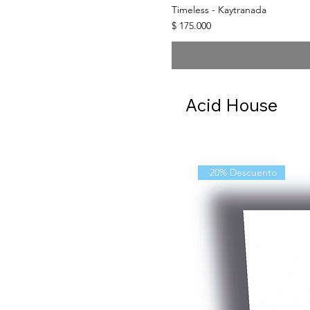
Timeless - Kaytranada
Precio
$ 175.000
Acid House
-20% Descuento