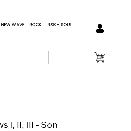
- NEW WAVE
ROCK
R&B - SOUL
I, II, III - Son