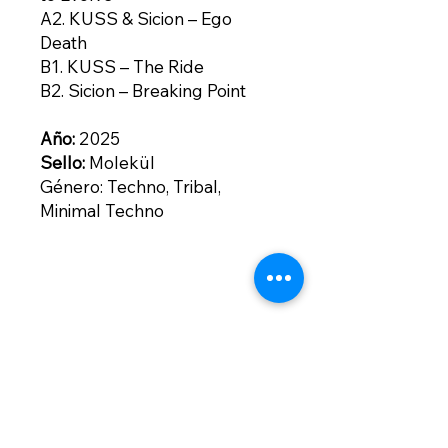
A2. KUSS & Sicion – Ego
Death
B1. KUSS – The Ride
B2. Sicion – Breaking Point
Año:
2025
Sello:
Molekül
Género: Techno, Tribal,
Minimal Techno
Contacto
contacto@bogotownmarket.com
Instagram
Políticas de la
Tienda