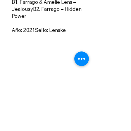
B1. Farrago & Amelie Lens –
JealousyB2. Farrago – Hidden
Power
Año: 2021Sello: Lenske
Contacto
contacto@bogotownmarket.com
Instagram
Políticas de la
Tienda
Suscríbete para no perderte nuestras
ofertas
Email