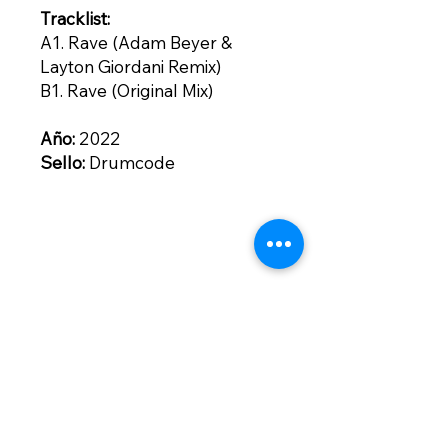
Tracklist:
A1. Rave (Adam Beyer &
Layton Giordani Remix)
B1. Rave (Original Mix)
Año:
2022
Sello:
Drumcode
Contacto
contacto@bogotownmarket.com
Instagram
Políticas de la
Tienda
Suscríbete para no perderte nuestras