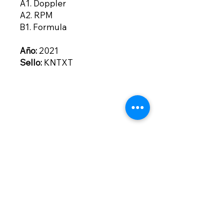
A1. Doppler
A2. RPM
B1. Formula
Año:
2021
Sello:
KNTXT
Contacto
contacto@bogotownmarket.com
Instagram
Políticas de la
Tienda
Suscríbete para no perderte nuestras
ofertas