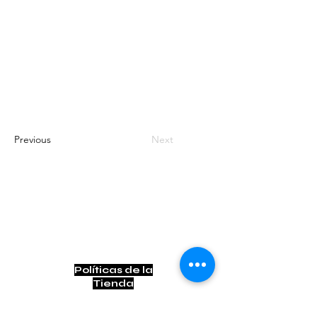
Previous
Next
Contacto
contacto@bogotownmarket.com
Instagram
Políticas de la
Tienda