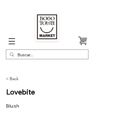
< Back
Lovebite
Blu:sh