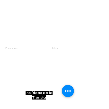
Previous
Next
Contacto
contacto@bogotownmarket.com
Instagram
Políticas de la
Tienda