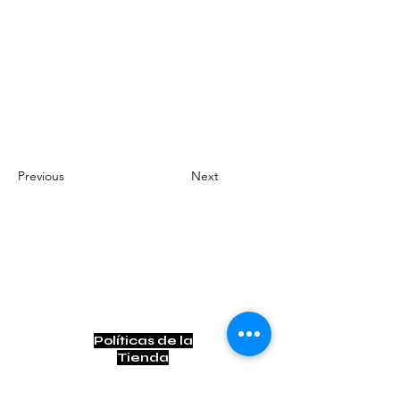
Previous
Next
Contacto
contacto@bogotownmarket.com
Instagram
Políticas de la
Tienda